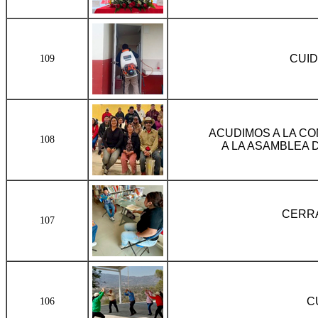
CUID
109
ACUDIMOS A LA CO
108
A LA ASAMBLEA 
CERRA
107
C
106