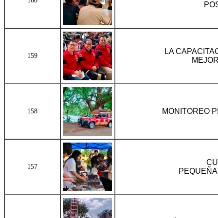
160
PO
LA CAPACITA
159
MEJOR
MONITOREO P
158
CU
157
PEQUEÑA