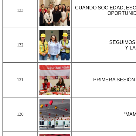
CUANDO SOCIEDAD, ESC
133
OPORTUNID
SEGUIMOS 
132
Y L
PRIMERA SESIÓN
131
“MAM
130