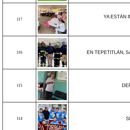
YA ESTÁN 
117
EN TEPETITLÁN, 
116
DE
115
S
114