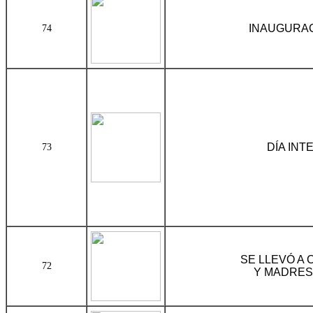
INAUGURACI
74
DÍA IN
73
SE LLEVÓ A 
72
Y MADRES 