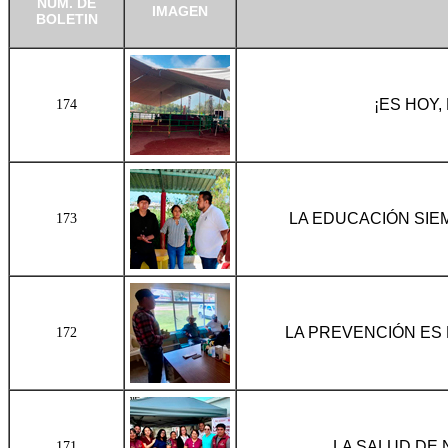
NÚM. DE
IMAGEN
BOLETIN
¡ES HOY,
174
LA EDUCACIÓN SIE
173
LA PREVENCIÓN ES 
172
LA SALUD DE 
171