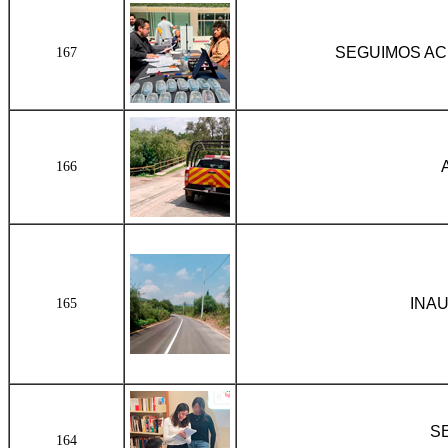
SEGUIMOS A
167
166
INA
165
S
164