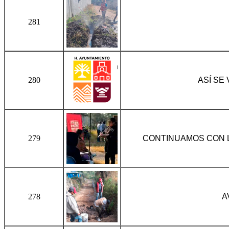
281
280
ASÍ SE
279
CONTINUAMOS CON L
278
A