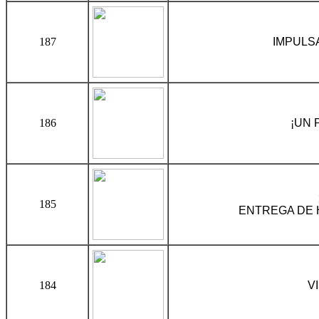
187
IMPULS
186
¡UN 
185
ENTREGA DE 
184
V