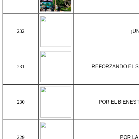
232
¡U
231
REFORZANDO EL S
230
POR EL BIENES
229
POR LA