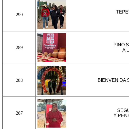
TEPE
290
PINO 
289
A 
288
BIENVENIDA 
SEGU
287
Y PEN