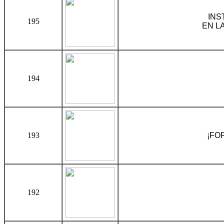
INS
195
EN L
194
193
¡FO
192