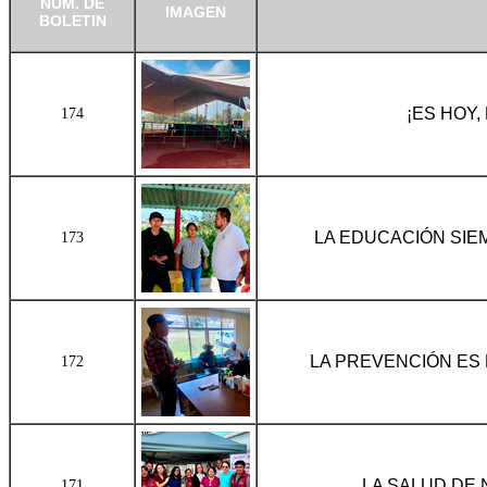
NÚM. DE
IMAGEN
BOLETIN
¡ES HOY,
174
LA EDUCACIÓN SIE
173
LA PREVENCIÓN ES 
172
LA SALUD DE 
171