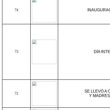
INAUGURACI
74
DÍA IN
73
SE LLEVÓ A 
72
Y MADRES 