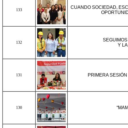
CUANDO SOCIEDAD, ESC
133
OPORTUNID
SEGUIMOS 
132
Y L
PRIMERA SESIÓN
131
“MAM
130