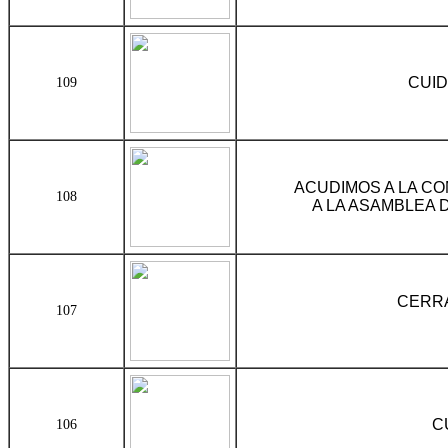
CUID
109
ACUDIMOS A LA CO
108
A LA ASAMBLEA 
CERRA
107
C
106