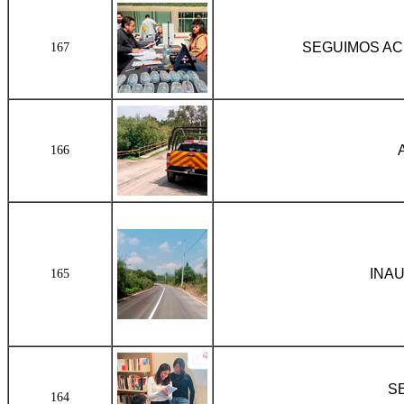
SEGUIMOS A
167
166
INA
165
S
164