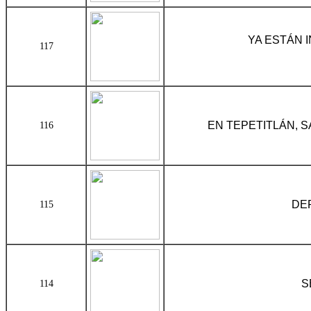
YA ESTÁN 
117
EN TEPETITLÁN, 
116
DE
115
S
114