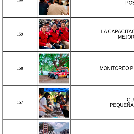
160
PO
LA CAPACITA
159
MEJOR
MONITOREO P
158
CU
157
PEQUEÑA