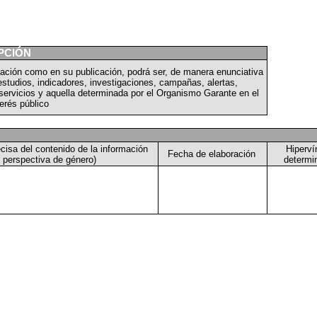
PCIÓN
ficación como en su publicación, podrá ser, de manera enunciativa
 estudios, indicadores, investigaciones, campañas, alertas,
ervicios y aquella determinada por el Organismo Garante en el
erés público
ecisa del contenido de la información
Hiperví
Fecha de elaboración
 perspectiva de género)
determin