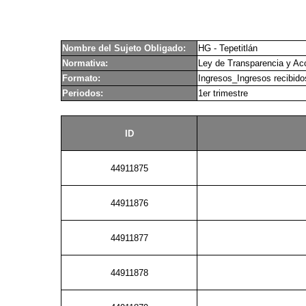
Nombre del Sujeto Obligado:
HG - Tepetitlán
Normativa:
Ley de Transparencia y Acc
Formato:
Ingresos_Ingresos recibidos
Periodos:
1er trimestre
ID
44911875
44911876
44911877
44911878