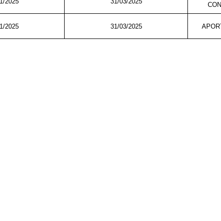
1/2025
31/03/2025
CON
1/2025
31/03/2025
APOR