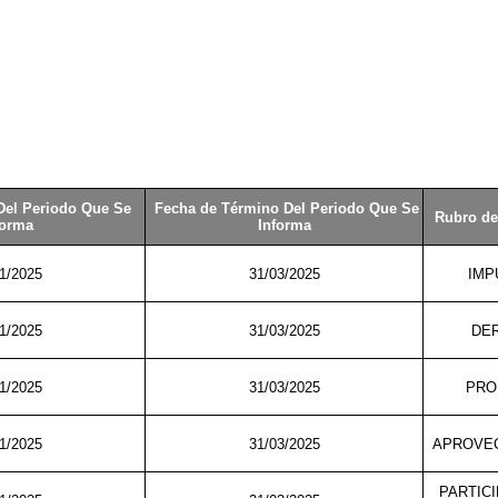
 Del Periodo Que Se
Fecha de Término Del Periodo Que Se
Rubro de
forma
Informa
1/2025
31/03/2025
IMP
1/2025
31/03/2025
DE
1/2025
31/03/2025
PRO
1/2025
31/03/2025
APROVE
PARTIC