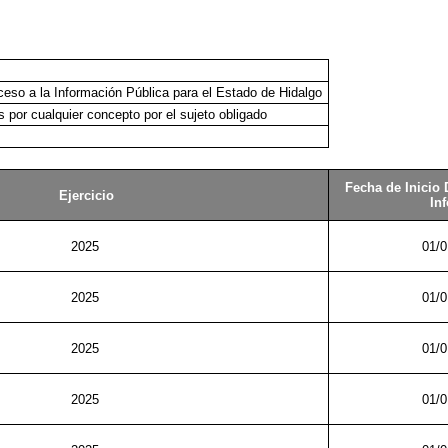
eso a la Información Pública para el Estado de Hidalgo
 por cualquier concepto por el sujeto obligado
Fecha de Inicio
Ejercicio
In
2025
01/0
2025
01/0
2025
01/0
2025
01/0