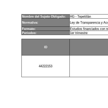
Nombre del Sujeto Obligado:
HG - Tepetitlán
Normativa:
Ley de Transparencia y Acc
Formato:
Estudios financiados con r
Periodos:
1er trimestre
ID
44222153