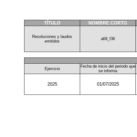
TÍTULO
NOMBRE CORTO
Resoluciones y laudos
a69_f36
emitidos
Fecha de inicio del periodo que
Ejercicio
se informa
2025
01/07/2025