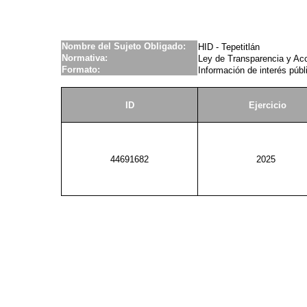
Nombre del Sujeto Obligado:
HID - Tepetitlán
Normativa:
Ley de Transparencia y Acc
Formato:
Información de interés públ
ID
Ejercicio
44691682
2025