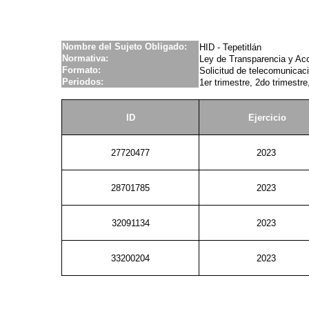
Nombre del Sujeto Obligado:
HID - Tepetitlán
Normativa:
Ley de Transparencia y Acc
Formato:
Solicitud de telecomunicac
Periodos:
1er trimestre, 2do trimestre
ID
Ejercicio
27720477
2023
28701785
2023
32091134
2023
33200204
2023