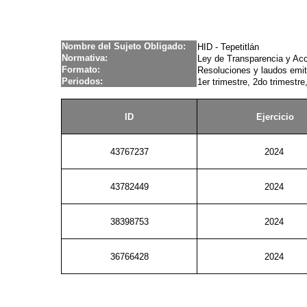
Nombre del Sujeto Obligado:
HID - Tepetitlán
Normativa:
Ley de Transparencia y Acc
Formato:
Resoluciones y laudos emit
Periodos:
1er trimestre, 2do trimestre,
ID
Ejercicio
43767237
2024
43782449
2024
38398753
2024
36766428
2024