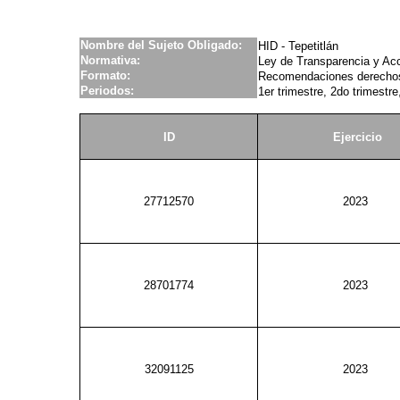
Nombre del Sujeto Obligado:
HID - Tepetitlán
Normativa:
Ley de Transparencia y Acc
Formato:
Recomendaciones derechos
Periodos:
1er trimestre, 2do trimestre
ID
Ejercicio
27712570
2023
28701774
2023
32091125
2023