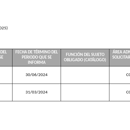
025)
 DEL
FECHA DE TÉRMINO DEL
ÁREA AD
FUNCIÓN DEL SUJETO
SE
PERIODO QUE SE
SOLICITA
OBLIGADO (CATÁLOGO)
INFORMA
30/06/2024
C
31/03/2024
C