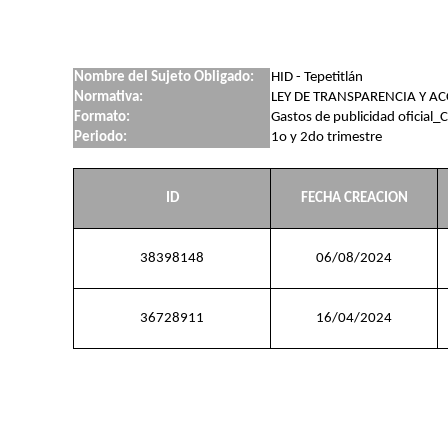
Nombre del Sujeto Obligado:
HID - Tepetitlán
Normativa:
LEY DE TRANSPARENCIA Y A
Formato:
Gastos de publicidad oficial_C
Periodo:
1o y 2do trimestre
ID
FECHA CREACION
38398148
06/08/2024
36728911
16/04/2024