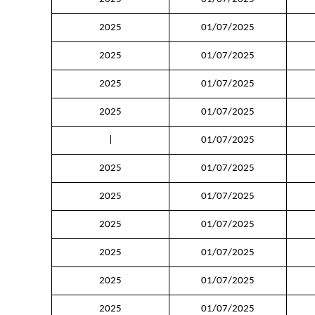
2025
01/07/2025
2025
01/07/2025
2025
01/07/2025
2025
01/07/2025
|
01/07/2025
2025
01/07/2025
2025
01/07/2025
2025
01/07/2025
2025
01/07/2025
2025
01/07/2025
2025
01/07/2025