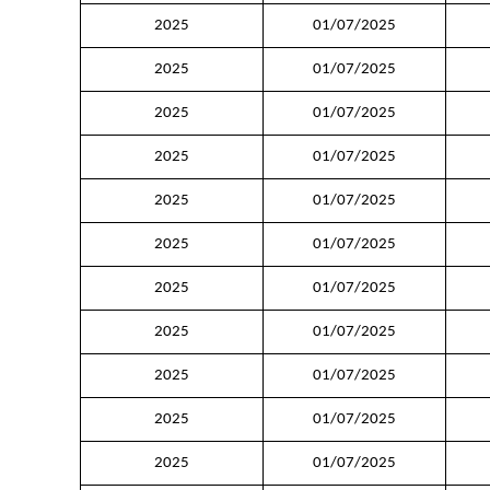
2025
01/07/2025
2025
01/07/2025
2025
01/07/2025
2025
01/07/2025
2025
01/07/2025
2025
01/07/2025
2025
01/07/2025
2025
01/07/2025
2025
01/07/2025
2025
01/07/2025
2025
01/07/2025