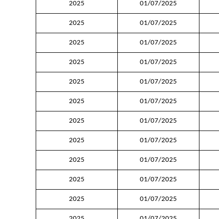
2025
01/07/2025
2025
01/07/2025
2025
01/07/2025
2025
01/07/2025
2025
01/07/2025
2025
01/07/2025
2025
01/07/2025
2025
01/07/2025
2025
01/07/2025
2025
01/07/2025
2025
01/07/2025
2025
01/07/2025