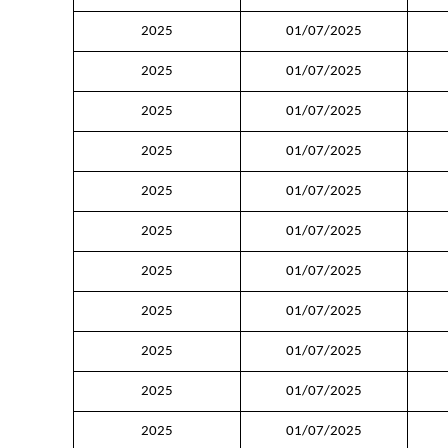
2025
01/07/2025
2025
01/07/2025
2025
01/07/2025
2025
01/07/2025
2025
01/07/2025
2025
01/07/2025
2025
01/07/2025
2025
01/07/2025
2025
01/07/2025
2025
01/07/2025
2025
01/07/2025