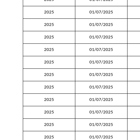
2025
01/07/2025
2025
01/07/2025
2025
01/07/2025
2025
01/07/2025
2025
01/07/2025
2025
01/07/2025
2025
01/07/2025
2025
01/07/2025
2025
01/07/2025
2025
01/07/2025
2025
01/07/2025