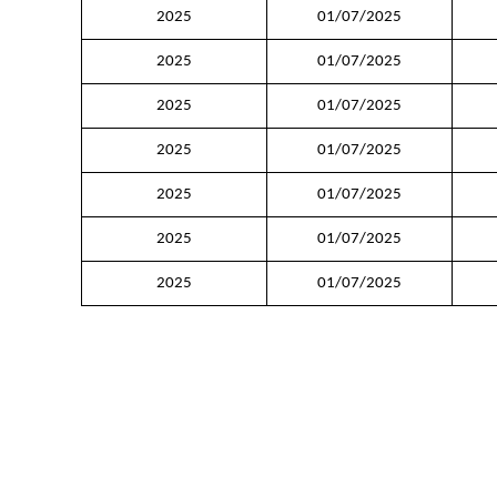
2025
01/07/2025
2025
01/07/2025
2025
01/07/2025
2025
01/07/2025
2025
01/07/2025
2025
01/07/2025
2025
01/07/2025