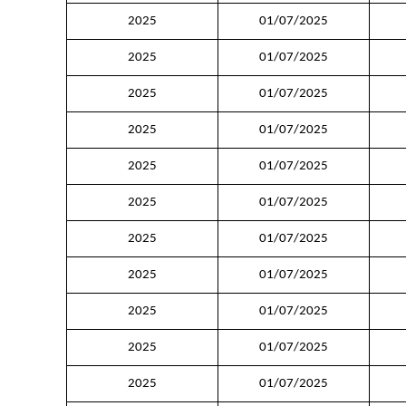
2025
01/07/2025
2025
01/07/2025
2025
01/07/2025
2025
01/07/2025
2025
01/07/2025
2025
01/07/2025
2025
01/07/2025
2025
01/07/2025
2025
01/07/2025
2025
01/07/2025
2025
01/07/2025