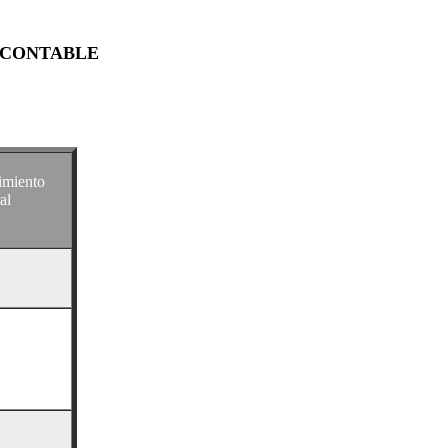
 CONTABLE
imiento
al