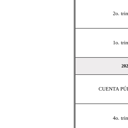
2o. tri
1o. tri
20
CUENTA PÚB
4o. tri