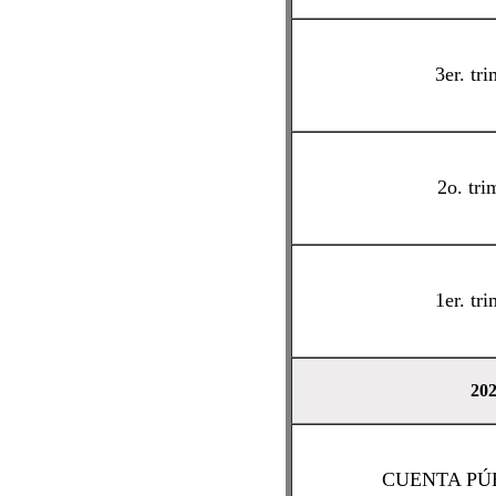
3er. tri
2o. tri
1er. tri
20
CUENTA PÚB