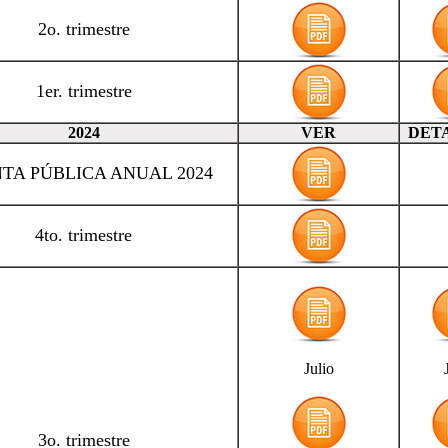
2o. trimestre
1er. trimestre
2024
VER
DET
TA PÚBLICA ANUAL 2024
4to. trimestre
Julio
3o. trimestre