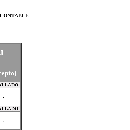
 CONTABLE
EL
cepto)
ALLADO
-
ALLADO
-