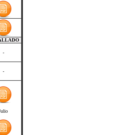
ALLADO
-
-
Julio