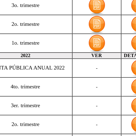
3o. trimestre
2o. trimestre
1o. trimestre
2022
VER
DET
TA PÚBLICA ANUAL 2022
-
4to. trimestre
-
3er. trimestre
-
2o. trimestre
-