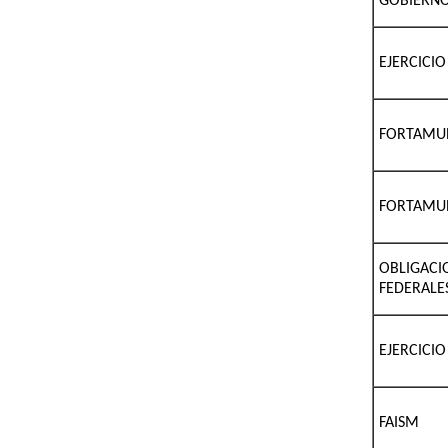
GOBIERN
EJERCICI
FORTAMU
FORTAMU
OBLIGACI
FEDERALE
EJERCICI
FAISM