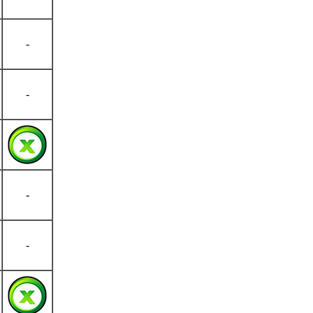
-
-
-
-