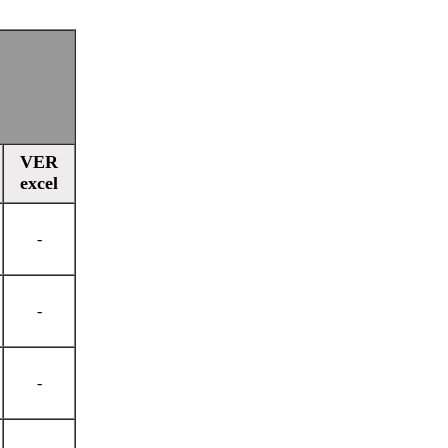
VER
excel
-
-
-