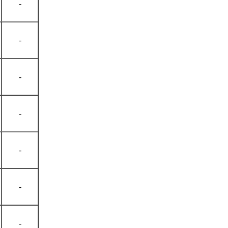
-
-
-
-
-
-
-